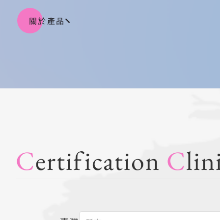
關於產品
C
ertification
C
lin